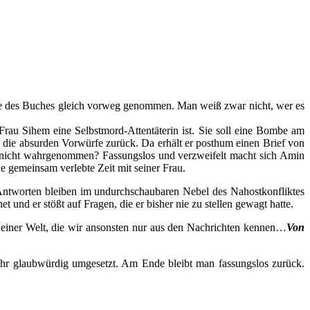
 Ende des Buches gleich vorweg genommen. Man weiß zwar nicht, wer es
e Frau Sihem eine Selbstmord-Attentäterin ist. Sie soll eine Bombe am
die absurden Vorwürfe zurück. Da erhält er posthum einen Brief von
en, nicht wahrgenommen? Fassungslos und verzweifelt macht sich Amin
ne gemeinsam verlebte Zeit mit seiner Frau.
h Antworten bleiben im undurchschaubaren Nebel des Nahostkonfliktes
nd er stößt auf Fragen, die er bisher nie zu stellen gewagt hatte.
s einer Welt, die wir ansonsten nur aus den Nachrichten kennen…
Von
ehr glaubwürdig umgesetzt. Am Ende bleibt man fassungslos zurück.