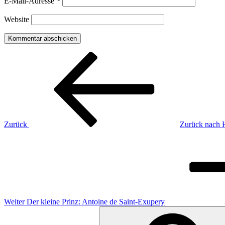
E-Mail-Adresse
*
Website
Beitragsnavigation
Vorheriger
Beitrag
Zurück
Zurück nach H
Nächster
Beitrag
Weiter
Der kleine Prinz: Antoine de Saint-Exupery
Suchen
nach: