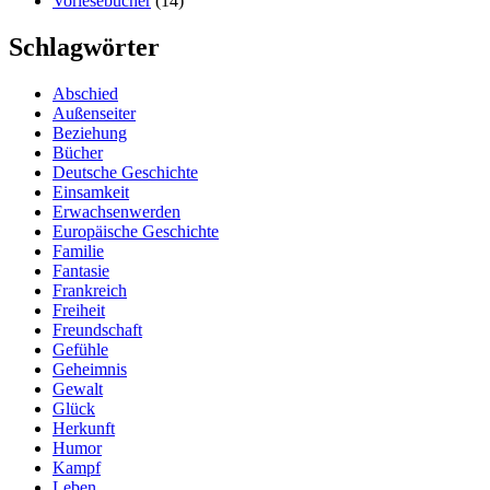
Vorlesebücher
(14)
Schlagwörter
Abschied
Außenseiter
Beziehung
Bücher
Deutsche Geschichte
Einsamkeit
Erwachsenwerden
Europäische Geschichte
Familie
Fantasie
Frankreich
Freiheit
Freundschaft
Gefühle
Geheimnis
Gewalt
Glück
Herkunft
Humor
Kampf
Leben