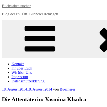
Zum
Buchstabentaucher
Inhalt
Blog der Ev. Öff. Bücherei Remagen
springen
Kontakt
Ihr über Euch
Wir über Uns
Impressum
Datenschutzerklärung
Veröffentlicht
18. August 2014
18. August 2014
von
Buecherei
am
Die Attentäterin: Yasmina Khadra