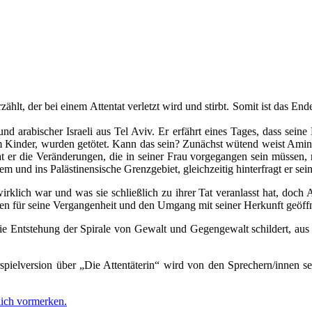
ählt, der bei einem Attentat verletzt wird und stirbt. Somit ist das
nd arabischer Israeli aus Tel Aviv. Er erfährt eines Tages, dass sein
 Kinder, wurden getötet. Kann das sein? Zunächst wütend weist Amin 
um hat er die Veränderungen, die in seiner Frau vorgegangen sein müss
em und ins Palästinensische Grenzgebiet, gleichzeitig hinterfragt er sei
wirklich war und was sie schließlich zu ihrer Tat veranlasst hat, doc
für seine Vergangenheit und den Umgang mit seiner Herkunft geöffnet u
die Entstehung der Spirale von Gewalt und Gegengewalt schildert, au
pielversion über „Die Attentäterin“ wird von den Sprechern/innen s
dich vormerken.