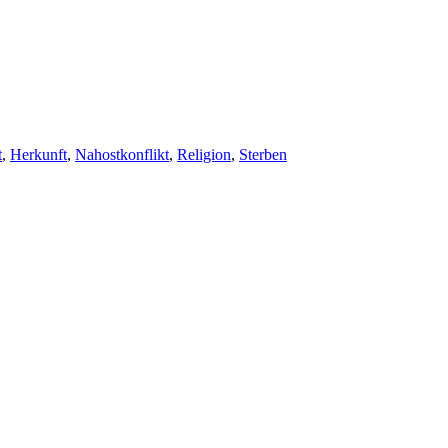
wörter
t
,
Herkunft
,
Nahostkonflikt
,
Religion
,
Sterben