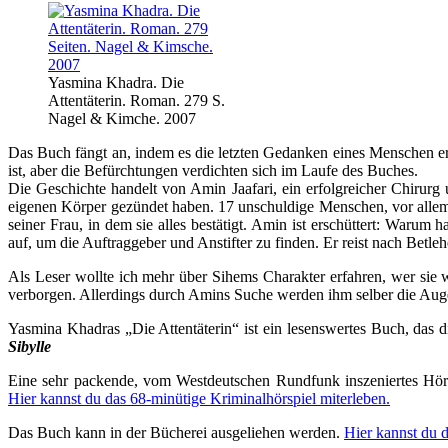
Yasmina Khadra. Die
Attentäterin. Roman. 279 S.
Nagel & Kimche. 2007
Das Buch fängt an, indem es die letzten Gedanken eines Menschen erz
ist, aber die Befürchtungen verdichten sich im Laufe des Buches.
Die Geschichte handelt von Amin Jaafari, ein erfolgreicher Chirurg u
eigenen Körper gezündet haben. 17 unschuldige Menschen, vor allem
seiner Frau, in dem sie alles bestätigt. Amin ist erschüttert: War
auf, um die Auftraggeber und Anstifter zu finden. Er reist nach Betleh
Als Leser wollte ich mehr über Sihems Charakter erfahren, wer sie 
verborgen. Allerdings durch Amins Suche werden ihm selber die Augen 
Yasmina Khadras „Die Attentäterin“ ist ein lesenswertes Buch, das 
Sibylle
Eine sehr packende, vom Westdeutschen Rundfunk inszeniertes Hörs
Hier kannst du das 68-minütige Kriminalhörspiel miterleben.
Das Buch kann in der Bücherei ausgeliehen werden.
Hier kannst du 